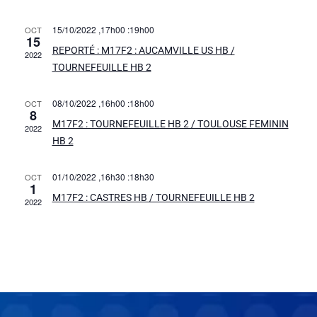
Évènements
vues
15/10/2022 ,17h00
:
19h00
OCT
15
Évèn
REPORTÉ : M17F2 : AUCAMVILLE US HB /
2022
TOURNEFEUILLE HB 2
08/10/2022 ,16h00
:
18h00
OCT
8
M17F2 : TOURNEFEUILLE HB 2 / TOULOUSE FEMININ
2022
HB 2
01/10/2022 ,16h30
:
18h30
OCT
1
M17F2 : CASTRES HB / TOURNEFEUILLE HB 2
2022