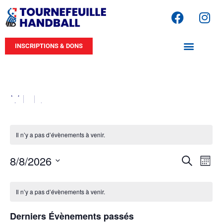
INSCRIPTIONS & DONS
M17F2
Il n’y a pas d’évènements à venir.
Rech
Na
8/8/2026
Recherche
Mois
Sélectionnez
de
et
une
Calendrier
date.
vu
Il n’y a pas d’évènements à venir.
navig
de
Év
de
Derniers Évènements passés